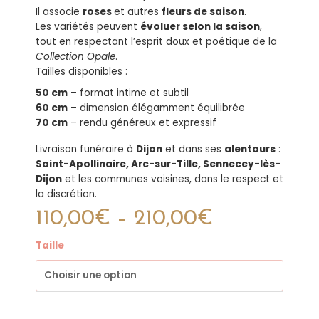
Il associe
roses
et autres
fleurs de saison
.
Les variétés peuvent
évoluer selon la saison
,
tout en respectant l’esprit doux et poétique de la
Collection Opale
.
Tailles disponibles :
50 cm
– format intime et subtil
60 cm
– dimension élégamment équilibrée
70 cm
– rendu généreux et expressif
Livraison funéraire à
Dijon
et dans ses
alentours
:
Saint-Apollinaire, Arc-sur-Tille, Sennecey-lès-
Dijon
et les communes voisines, dans le respect et
la discrétion.
110,00
€
–
210,00
€
quantité
Taille
de
Coussin
Poudré