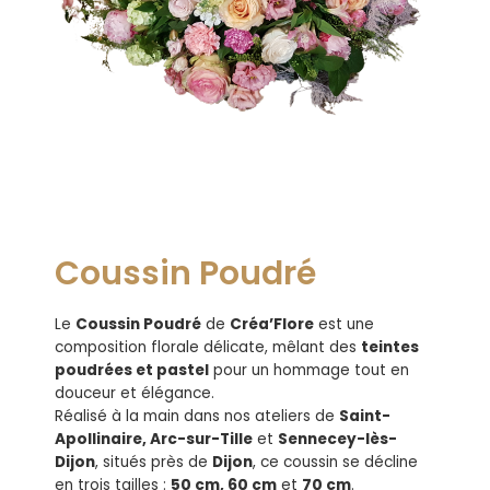
Coussin Poudré
Le
Coussin Poudré
de
Créa’Flore
est une
composition florale délicate, mêlant des
teintes
poudrées et pastel
pour un hommage tout en
douceur et élégance.
Réalisé à la main dans nos ateliers de
Saint-
Apollinaire, Arc-sur-Tille
et
Sennecey-lès-
Dijon
, situés près de
Dijon
, ce coussin se décline
en trois tailles :
50 cm, 60 cm
et
70 cm
.