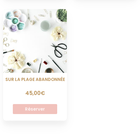
Ce
produit
a
plusieurs
variations.
Les
options
peuvent
être
choisies
sur
SUR LA PLAGE ABANDONNÉE
la
page
45,00
€
du
produit
Réserver