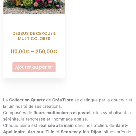
Les
options
peuvent
être
choisies
sur
DESSUS DE CERCUEIL
MULTICOLORES
la
page
110,00
€
–
250,00
€
du
produit
Ajouter au panier
La
Collection Quartz
de
Créa’Flore
se distingue par la douceur et
la luminosité de ses créations.
Composées de
fleurs multicolores et pastel
, elles symbolisent la
sérénité, la tendresse et l’hommage apaisé.
Chaque pièce est
réalisée à la main
dans nos ateliers de
Saint-
Apollinaire, Arc-sur-Tille
et
Sennecey-lès-Dijon
, situés près de