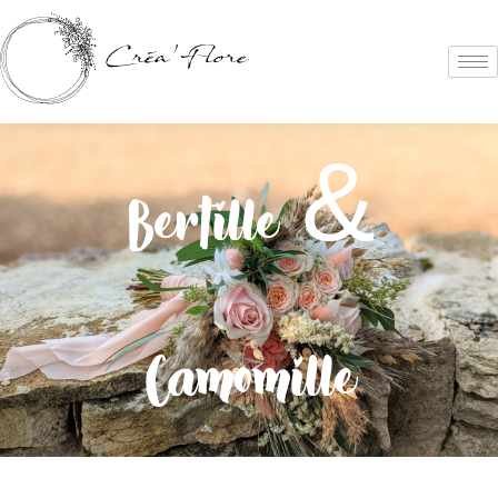
Bertille &
Camomille